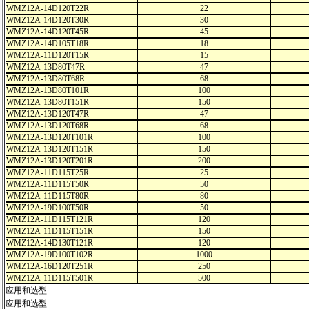
WMZ12A-14D120T22R
22
WMZ12A-14D120T30R
30
WMZ12A-14D120T45R
45
WMZ12A-14D105T18R
18
WMZ12A-11D120T15R
15
WMZ12A-13D80T47R
47
WMZ12A-13D80T68R
68
WMZ12A-13D80T101R
100
WMZ12A-13D80T151R
150
WMZ12A-13D120T47R
47
WMZ12A-13D120T68R
68
WMZ12A-13D120T101R
100
WMZ12A-13D120T151R
150
WMZ12A-13D120T201R
200
WMZ12A-11D115T25R
25
WMZ12A-11D115T50R
50
WMZ12A-11D115T80R
80
WMZ12A-19D100T50R
50
WMZ12A-11D115T121R
120
WMZ12A-11D115T151R
150
WMZ12A-14D130T121R
120
WMZ12A-19D100T102R
1000
WMZ12A-16D120T251R
250
WMZ12A-11D115T501R
500
应用和选型
应用和选型