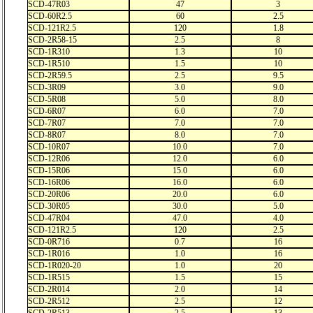
SCD-47R03
47
3
SCD-60R2.5
60
2.5
SCD-121R2.5
120
1.8
SCD-2R58-15
2.5
8
SCD-1R310
1.3
10
SCD-1R510
1.5
10
SCD-2R59.5
2.5
9.5
SCD-3R09
3.0
9.0
SCD-5R08
5.0
8.0
SCD-6R07
6.0
7.0
SCD-7R07
7.0
7.0
SCD-8R07
8.0
7.0
SCD-10R07
10.0
7.0
SCD-12R06
12.0
6.0
SCD-15R06
15.0
6.0
SCD-16R06
16.0
6.0
SCD-20R06
20.0
6.0
SCD-30R05
30.0
5.0
SCD-47R04
47.0
4.0
SCD-121R2.5
120
2.5
SCD-0R716
0.7
16
SCD-1R016
1.0
16
SCD-1R020-20
1.0
20
SCD-1R515
1.5
15
SCD-2R014
2.0
14
SCD-2R512
2.5
12