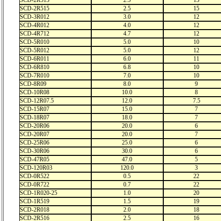
SCD-2R513
2.5
13
SCD-2R515
2.5
15
SCD-3R012
3.0
12
SCD-4R012
4.0
12
SCD-4R712
4.7
12
SCD-5R010
5.0
10
SCD-5R012
5.0
12
SCD-6R011
6.0
11
SCD-6R810
6.8
10
SCD-7R010
7.0
10
SCD-8R09
8.0
9
SCD-10R08
10.0
8
SCD-12R07.5
12.0
7.5
SCD-15R07
15.0
7
SCD-18R07
18.0
7
SCD-20R06
20.0
6
SCD-20R07
20.0
7
SCD-25R06
25.0
6
SCD-30R06
30.0
6
SCD-47R05
47.0
5
SCD-120R03
120.0
3
SCD-0R522
0.5
22
SCD-0R722
0.7
22
SCD-1R020-25
1.0
20
SCD-1R519
1.5
19
SCD-2R018
2.0
18
SCD-2R516
2.5
16