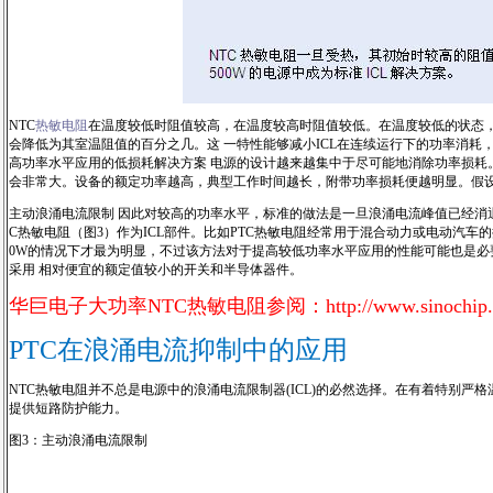
NTC
热敏电阻
在温度较低时阻值较高，在温度较高时阻值较低。在温度较低的状态，N
会降低为其室温阻值的百分之几。这 一特性能够减小ICL在连续运行下的功率消耗，因
高功率水平应用的低损耗解决方案 电源的设计越来越集中于尽可能地消除功率损耗。
会非常大。设备的额定功率越高，典型工作时间越长，附带功率损耗便越明显。假设NTC
主动浪涌电流限制 因此对较高的功率水平，标准的做法是一旦浪涌电流峰值已经消退
C热敏电阻（图3）作为ICL部件。比如PTC热敏电阻经常用于混合动力或电动汽车
0W的情况下才最为明显，不过该方法对于提高较低功率水平应用的性能可能也是
采用 相对便宜的额定值较小的开关和半导体器件。
华巨电子大功率NTC热敏电阻参阅：
http://www.sinochip
PTC在浪涌电流抑制中的应用
NTC热敏电阻并不总是电源中的浪涌电流限制器(ICL)的必然选择。在有着特别严格温度
提供短路防护能力。
图3：主动浪涌电流限制