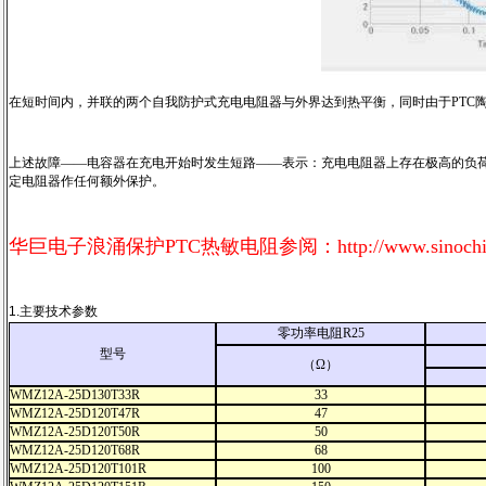
在短时间内，并联的两个自我防护式充电电阻器与外界达到热平衡，同时由于PTC
上述故障——电容器在充电开始时发生短路——表示：充电电阻器上存在极高的负荷。因
定电阻器作任何额外保护。
华巨电子浪涌保护PTC热敏电阻参阅：
http://www.sinoch
1.主要技术参数
零功率电阻R25
型号
（Ω）
WMZ12A-25D130T33R
33
WMZ12A-25D120T47R
47
WMZ12A-25D120T50R
50
WMZ12A-25D120T68R
68
WMZ12A-25D120T101R
100