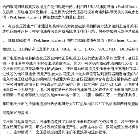
合闸浪涌测试最真实数据是在使用现场合闸，利用FLUK435捕捉浪涌（Peak或
关跳闸，系统电压畸变超标，这是因为设计变压器时没有考虑到实际现场的供电参数，而且没有考虑峰
涌（Peak Inrush Current）两组数据之间的最佳比例。
4、有些变压器生产厂家通过加装抑制或旁路励磁浪涌的回路方法来达到上游开关
统电压畸变超标；抑制浪涌办法会造成系统电压骤升问题，另外增加的元器件造成
5、峰值励磁浪涌（Peak Inrush Current）和均方励磁浪涌有效值（RMS Inrush Curr
根据UL、IEC的研究以及国外ABB、MGE、APC、ETON、SOCOMEC、DCD
由于电压突变引起的当变压器合闸时正是电源正弦波的波形进入零的位置时，变压
很小 变压器在空载合闸时会出现激磁涌流。其大小可达稳态激磁电流的80-100
变压器过电流或差动继电保护误动作。 变压器励磁涌流是变压器全电压充电时在其
过铁芯的饱和磁通量,因此产生较大的涌流,其中最大峰值可达到变压器额定电流的6
投入时电压经过零点的瞬间(该时磁通为峰值).变压器涌流中含有直流分量和高次谐波分
产检验时在电源输入处串接设定电流的保护开关（如常用的 DZ47-63 C20）
源串接一小无感电阻，用示波器监测开机瞬时的涌浪电流的峰值但变压器浪涌电流
来测量，目前全球做的最好的是pearson这一家的，很贵，动辄几万，一般的不具备
华巨电子推出的浪涌电流抑制热敏电阻分为
NTC热敏电阻
和
PTC热敏电阻
两种类型
问题陈述与提出：
变压器引起浪涌电流，浪涌电流超过了影响变压器铁芯磁性的饱和电流。甚至变压器
正在经历它的峰值，那么将没有浪涌电流产生。如果这样的话，浪涌电流的量将保持
一）。这种情况下，变压器就必须受到保护不受浪涌电流的损坏。