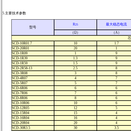
5.主要技术参数
R
最大稳态电流
25
型号
（Ω）
（A）
芯
SCD-10R01.7
10
1.7
SCD-20R01
20
1
SCD-1R09
1
9
SCD-1R39
1.3
9
SCD-1R59
1.5
9
SCD-2R58-13
2.5
8
SCD-3R08
3
8
SCD-4R07
4
7
SCD-5R07
5
7
SCD-6R06
6
6
SCD-7R06
7
6
SCD-8R06
8
6
SCD-10R06
10
6
SCD-12R05
12
5
SCD-15R04
15
4
SCD-16R04
16
4
SCD-20R04
20
4
SCD-30R3.5
30
3.5