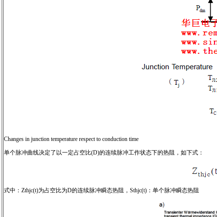
Changes in junction temperature respect to conduction time
单个脉冲曲线决定了以一定占空比(D)的连续脉冲工作状态下的热阻，如下式：
式中：Zthjc(t)为占空比为D的连续脉冲瞬态热阻，Sthjc(t)：单个脉冲瞬态热阻