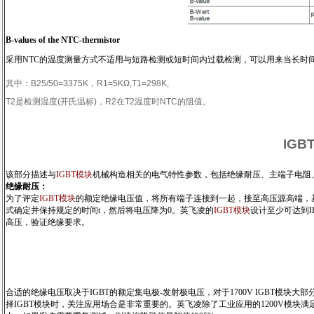
B-values of the NTC-thermistor
采用NTC的温度测量方式不适用与短路检测或短时间内过载检测，可以用来当长时
其中：
B25/50=3375K
，
R1=5KΩ,T1=298K,
T2
是检测温度
(
开氏温标
)
，
R2
在
T2
温度时
NTC
的阻值。
IG
该部分描述与
IGBT模块
机械构造相关的电气特性参数，包括绝缘耐压、主端子电阻
绝缘耐压：
为了评定
IGBT模块
的额定绝缘电压值，将所有端子连接到一起，接至高压源高端，基
式确定并保持规定的时间t，然后将电压降为0。英飞凌的
IGBT模块
设计至少可达到IE
高压，验证绝缘要求。
合适的绝缘电压取决于IGBT的额定集电极-发射极电压，对于1700V IGBT模块大
择IGBT模块时，关注应用场合是非常重要的。英飞凌除了工业应用的1200V模块满足VD