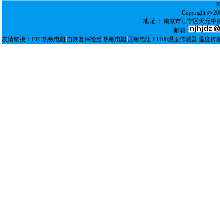
Copyright ◎
地址：
南京市江宁区天元中路
邮箱 :
|
|
|
|
|
友情链接：
PTC热敏电阻
自恢复保险丝
热敏电阻
压敏电阻
PT100温度传感器
温度传