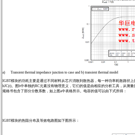
a) Transient thermal impedance junction to case and b) transient thermal model
IGBT模块的功耗主要是通过不同材料从芯片消散到散热器，每一种功率耗散路径上
hJC(t)。图b中单独的RC元素没有物理意义，它们的值是由相应的分析工具，从测
规格书包含了部分分数系数，如上图a中表格所示。电容的值可以由下式所得：
IGBT模块的热阻分布及等效电路图如下图所示：