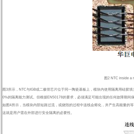
图
2 NTC inside a m
图
3
所示，
NTC
与
IGB
或二极管芯片位于同一陶瓷基板上，模块内使用隔离用硅胶填
0%
的隔离能力测试。但根据
EN50178
的要求，必须满足可能出现的任何故障期间
如图
4
所示，当模块内部短路过流，或烧毁的过程中连线会熔化，并产生高能量的等
这就是用户需在外部进行安全隔离的必要性。