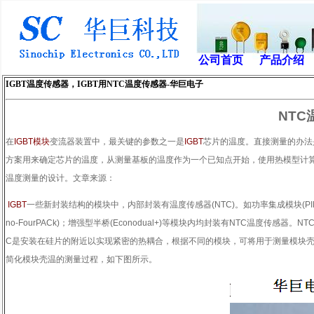
公司首页
产品介绍
IGBT温度传感器，IGBT用NTC温度传感器-华巨电子
NTC
在
IGBT
模块
变流器装置中，最关键的参数之一是
IGBT
芯片的温度。直接测量的办法
方案用来确定芯片的温度，从测量基板的温度作为一个已知点开始，使用热模型计
温度测量的设计。文章来源：
IGBT
一些新封装结构的模块中，内部封装有温度传感器
(NTC)
。如功率集成模块
(P
no-FourPACk)
；增强型半桥
(Econodual+)
等模块内均封装有
NTC
温度传感器。
NT
C
是安装在硅片的附近以实现紧密的热耦合，根据不同的模块，可将用于测量模块
简化模块壳温的测量过程，如下图所示。