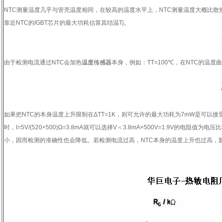
NTC
测量温度几乎与管壳温度相同，在较高的温度水平上，
NTC
测量温度大概比散
靠近
NTC
的
IGBT
芯片的最大功耗估算其结温
Tj
。
由于检测电流通过
NTC
会加热
温度传感器
本身，例如：
TT=100
℃
，在
NTC
的温度曲
如果把
NTC
的本身温度上升限制在
ΔTT=1K
，则可允许的最大功耗为
7mW
是可以接
时，
I=5V/(520+500)Ω=3.8mA
就可以选择
V
＜
3.8mA×500V=1.9V
的电阻值为电压比
小，因而检测的准确性也会降低。若检测电流过高，
NTC
本身的温度上升也过高，