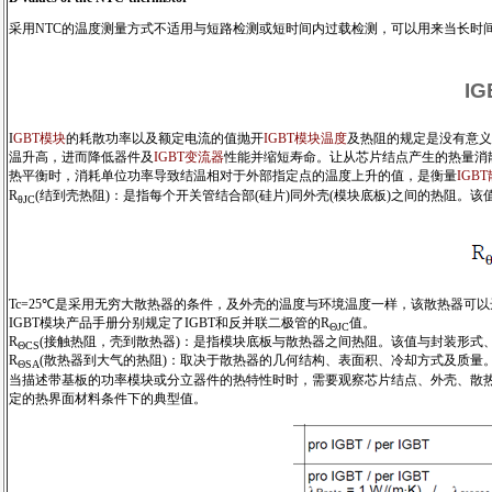
采用NTC的温度测量方式不适用与短路检测或短时间内过载检测，可以用来当长时
I
I
GBT模块
的耗散功率以及额定电流的值抛开
IGBT模块温度
及热阻的规定是没有意义
温升高，进而降低器件及
IGBT变流器
性能并缩短寿命。让从芯片结点产生的热量消散出
热平衡时，消耗单位功率导致结温相对于外部指定点的温度上升的值，是衡量
IGB
R
(结到壳热阻)：是指每个开关管结合部(硅片)同外壳(模块底板)之间的热阻。
θJC
Tc=25℃是采用无穷大散热器的条件，及外壳的温度与环境温度一样，该散热器可以达到
IGBT模块产品手册分别规定了IGBT和反并联二极管的R
值。
ΘJC
R
(接触热阻，壳到散热器)：是指模块底板与散热器之间热阻。该值与封装形式
ΘCS
R
(散热器到大气的热阻)：取决于散热器的几何结构、表面积、冷却方式及质量
ΘSA
当描述带基板的功率模块或分立器件的热特性时时，需要观察芯片结点、外壳、散
定的热界面材料条件下的典型值。