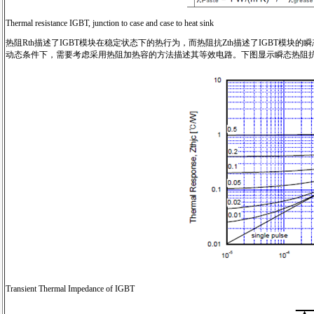
Thermal resistance IGBT, junction to case and case to heat sink
热阻Rth描述了IGBT模块在稳定状态下的热行为，而热阻抗Zth描述了IGBT模
动态条件下，需要考虑采用热阻加热容的方法描述其等效电路。下图显示瞬态热阻抗ZthJ
Transient Thermal Impedance of IGBT