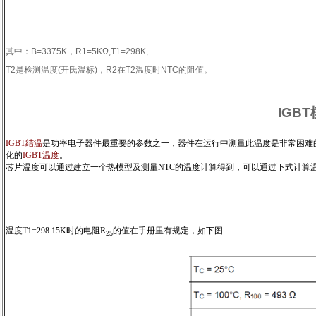
其中：
B=3375K
，
R1=5KΩ,T1=298K,
T2
是检测温度
(
开氏温标
)
，
R2
在
T2
温度时
NTC
的阻值。
IGB
IGBT结温
是功率电子器件最重要的参数之一，器件在运行中测量此温度是非常困难
化的
IGBT温度
。
芯片温度可以通过建立一个热模型及测量NTC的温度计算得到，可以通过下式计算温
温度T1=298.15K时的电阻R
的值在手册里有规定，如下图
25