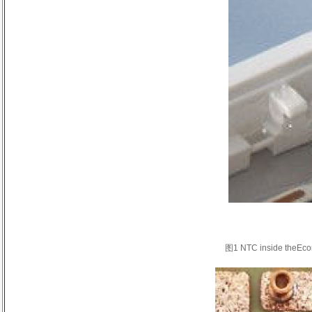
图
1 NTC inside theEc