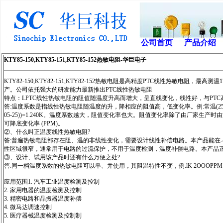
公司首页
产品介绍
KTY85-150,KTY85-151,KTY85-152热敏电阻-华巨电子
KTY82-150,KTY82-151,KTY82-152热敏电阻是高精度PTC线性热
产。公司依托强大的研发能力最新推出PTC线性热敏电阻
特点：LPTC线性热敏电阻的阻值随温度升高而增大，呈直线变化，线性好，与PT
答:温度系数是指线性热敏电阻随温度的升，降相应的阻值高，低变化率。例:常温(25度)1K 
05-25))=1.240K。温度系数越大，阻值变化率也大。阻值变化率除了由厂家
可降底变化率 (PPM)。
②、什么叫正温度线性热敏电阻?
答:普遍热敏电阻部存在阻、温的非线性变化，需要设计线性补偿电路。本产品能在-4
性区域很窄，通常用于电路的过流保护，不用于温度检测，温度补偿电路。本产品
③、设计、试用该产品时还有什么万便之处?
答:同一档温度系数的热敏电阻可以串、并使用，其阻温特性不变，例:lK 2OOOPPM
应用范围1. 汽车工业温度检测及控制
2. 家用电器的温度检测及控制
3. 精密电路和晶振器温度补偿
4. 微马达调速控制
5. 医疗器械温度检测及控制制