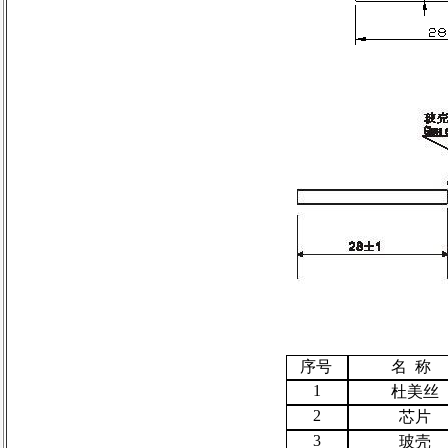
序号
名 称
1
杜美丝
2
芯片
3
玻壳