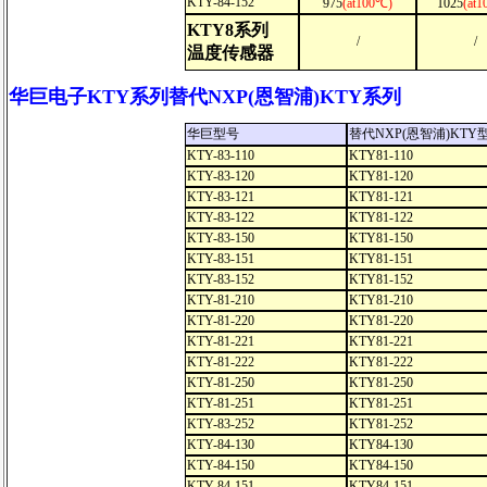
KTY-84-152
975
(at100℃)
1025
(at
KTY8系列
/
/
温度传感器
华巨电子KTY系列替代NXP(恩智浦)KTY系列
华巨型号
替代NXP(恩智浦)KTY
KTY-83-110
KTY81-110
KTY-83-120
KTY81-120
KTY-83-121
KTY81-121
KTY-83-122
KTY81-122
KTY-83-150
KTY81-150
KTY-83-151
KTY81-151
KTY-83-152
KTY81-152
KTY-81-210
KTY81-210
KTY-81-220
KTY81-220
KTY-81-221
KTY81-221
KTY-81-222
KTY81-222
KTY-81-250
KTY81-250
KTY-81-251
KTY81-251
KTY-83-252
KTY81-252
KTY-84-130
KTY84-130
KTY-84-150
KTY84-150
KTY-84-151
KTY84-151