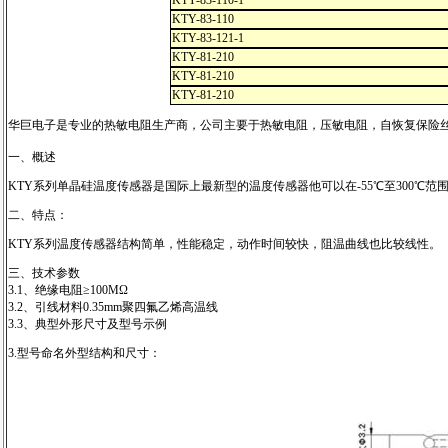
KTY-83-110-1
KTY-83-110
KTY-83-121-1
KTY-81-210
KTY-81-210
KTY-81-210
华巨电子是专业的热敏电阻生产商，公司主要于热敏电阻，压敏电阻，自恢复保险丝
一、概述
KTY系列单晶硅温度传感器是国际上最新型的温度传感器他可以在-55℃至300℃
二、特点：
KTY系列温度传感器结构简单，性能稳定，动作时间较快，阻温曲线也比较线性
三、技术参数
3.1、绝缘电阻≥100MΩ
3.2、引线材料0.35mm聚四氟乙烯高温线
3.3、典型外形尺寸及型号示例
3.型号命名外型结构和尺寸：