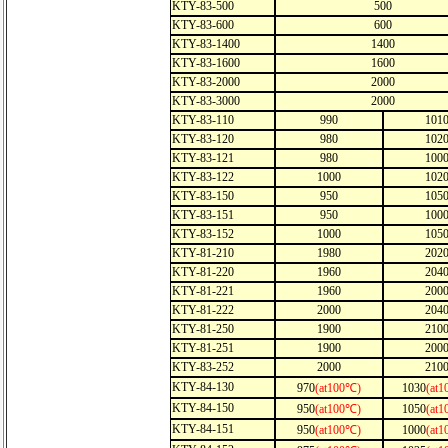
KTY-83-500
500
KTY-83-600
600
KTY-83-1400
1400
KTY-83-1600
1600
KTY-83-2000
2000
KTY-83-3000
2000
KTY-83-110
990
101
KTY-83-120
980
102
KTY-83-121
980
100
KTY-83-122
1000
102
KTY-83-150
950
105
KTY-83-151
950
100
KTY-83-152
1000
105
KTY-81-210
1980
202
KTY-81-220
1960
204
KTY-81-221
1960
200
KTY-81-222
2000
204
KTY-81-250
1900
210
KTY-81-251
1900
200
KTY-83-252
2000
210
KTY-84-130
970
(at100℃)
1030
(at
KTY-84-150
950
(at100℃)
1050
(at
KTY-84-151
950
(at100℃)
1000
(at