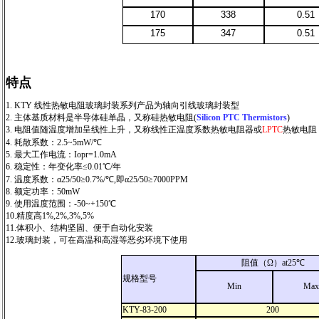
170
338
0.51
175
347
0.51
特点
1. KTY 线性热敏电阻玻璃封装系列产品为轴向引线玻璃封装型
2. 主体基质材料是半导体硅单晶，又称硅热敏电阻(
Silicon PTC Thermistors
)
3. 电阻值随温度增加呈线性上升，又称线性正温度系数热敏电阻器或
LPTC
热敏电阻
4. 耗散系数：2.5~5mW/℃
5. 最大工作电流：Iopr=1.0mA
6. 稳定性：年变化率≤0.01℃/年
7. 温度系数：α25/50≥0.7%/℃,即α25/50≥7000PPM
8. 额定功率：50mW
9. 使用温度范围：-50~+150℃
10.精度高1%,2%,3%,5%
11.体积小、结构坚固、便于自动化安装
12.玻璃封装，可在高温和高湿等恶劣环境下使用
阻值（Ω）at25℃
规格型号
Min
Max
KTY-83-200
200