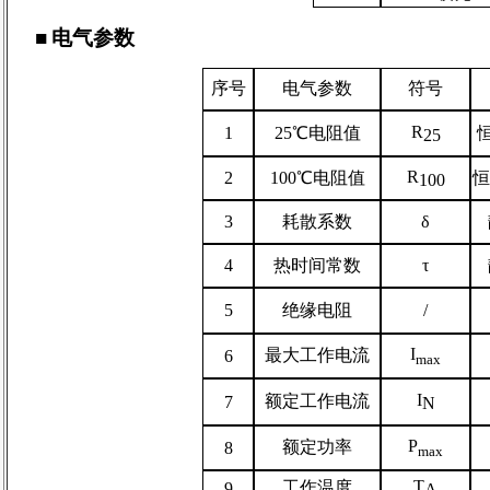
■
电气参数
序号
电气参数
符号
R
1
25
℃电阻值
恒
25
R
2
100
℃
电阻值
恒
100
3
耗散系数
δ
4
热时间常数
τ
5
绝缘电阻
/
I
最大工作电流
6
max
I
额定工作电流
7
N
P
额定功率
8
max
T
工作温度
9
A