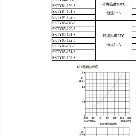
SKTY84-130-S
环境温度100℃
SKTY84-150-S
SKTY84-151-S
恒流1mA
SKTY84-152-S
SKTY85-110-S
SKTY85-120-S
SKTY85-121-S
环境温度25℃
SKTY85-122-S
恒流1mA
SKTY85-150-S
SKTY85-151-S
SKTY85-152-S