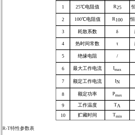
R
1
25
℃电阻值
恒
25
R
100
℃
电阻值
恒
2
100
3
耗散系数
δ
4
热时间常数
τ
5
绝缘电阻
/
I
最大工作电流
6
max
I
7
额定工作电流
N
P
额定功率
8
max
T
工作温度
9
A
T
贮藏时间
10
min
R-T
特性参数表