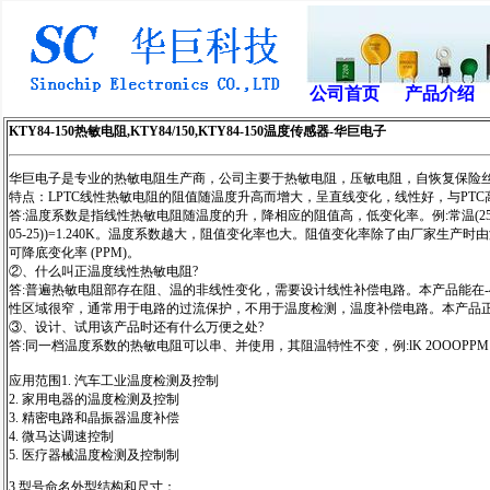
公司首页
产品介绍
KTY84-150热敏电阻,KTY84/150,KTY84-150温度传感器-华巨电子
华巨电子是专业的热敏电阻生产商，公司主要于热敏电阻，压敏电阻，自恢复保险丝
特点：LPTC线性热敏电阻的阻值随温度升高而增大，呈直线变化，线性好，与PT
答:温度系数是指线性热敏电阻随温度的升，降相应的阻值高，低变化率。例:常温(25度)1K 
05-25))=1.240K。温度系数越大，阻值变化率也大。阻值变化率除了由厂家
可降底变化率 (PPM)。
②、什么叫正温度线性热敏电阻?
答:普遍热敏电阻部存在阻、温的非线性变化，需要设计线性补偿电路。本产品能在-4
性区域很窄，通常用于电路的过流保护，不用于温度检测，温度补偿电路。本产品
③、设计、试用该产品时还有什么万便之处?
答:同一档温度系数的热敏电阻可以串、并使用，其阻温特性不变，例:lK 2OOOPPM
应用范围1. 汽车工业温度检测及控制
2. 家用电器的温度检测及控制
3. 精密电路和晶振器温度补偿
4. 微马达调速控制
5. 医疗器械温度检测及控制制
3.型号命名外型结构和尺寸：