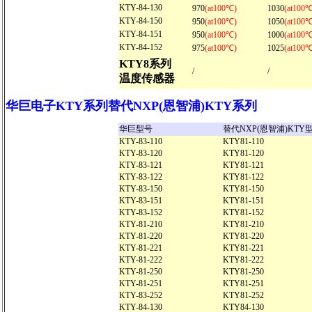
KTY-84-130
970
(at100℃)
1030
(at100
KTY-84-150
950
(at100℃)
1050
(at100
KTY-84-151
950
(at100℃)
1000
(at100
KTY-84-152
975
(at100℃)
1025
(at100
KTY8系列
/
/
温度传感器
华巨电子KTY系列替代NXP(恩智浦)KTY系列
华巨型号
替代NXP(恩智浦)KTY
KTY-83-110
KTY81-110
KTY-83-120
KTY81-120
KTY-83-121
KTY81-121
KTY-83-122
KTY81-122
KTY-83-150
KTY81-150
KTY-83-151
KTY81-151
KTY-83-152
KTY81-152
KTY-81-210
KTY81-210
KTY-81-220
KTY81-220
KTY-81-221
KTY81-221
KTY-81-222
KTY81-222
KTY-81-250
KTY81-250
KTY-81-251
KTY81-251
KTY-83-252
KTY81-252
KTY-84-130
KTY84-130