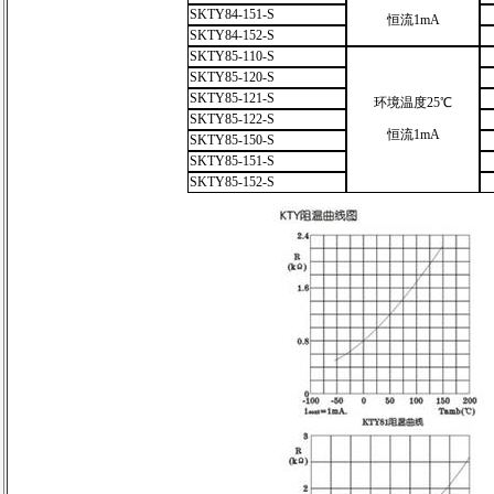
SKTY84-151-S
恒流1mA
SKTY84-152-S
SKTY85-110-S
SKTY85-120-S
SKTY85-121-S
环境温度25℃
SKTY85-122-S
恒流1mA
SKTY85-150-S
SKTY85-151-S
SKTY85-152-S