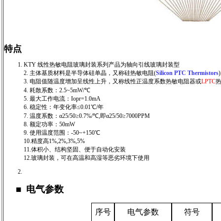
特点
KTY 线性热敏电阻玻璃封装系列产品为轴向引线玻璃封装型
2. 主体基质材料是半导体硅单晶，又称硅热敏电阻(
Silicon PTC Thermistors
)
3. 电阻值随温度增加呈线性上升，又称线性正温度系数热敏电阻器或
LPTC
4. 耗散系数：2.5~5mW/℃
5. 最大工作电流：Iopr=1.0mA
6. 稳定性：年变化率≤0.01℃/年
7. 温度系数：α25/50≥0.7%/℃,即α25/50≥7000PPM
8. 额定功率：50mW
9. 使用温度范围：-50~+150℃
10.精度高1%,2%,3%,5%
11.体积小、结构坚固、便于自动化安装
12.玻璃封装，可在高温和高湿等恶劣环境下使用
■
电气参数
序号
电气参数
符号