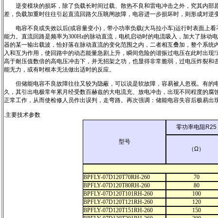
逆变模块的损坏，除了负载长时间过载、散热不良和雷电冲击之外，究其内部原因
差，负载加重时往往引起直流回路欠压眺闸故障，电容进一步损坏时，则形成对逆
电容不良或失效以后(或容量变小)，带小功率负载(大马拉小车)运行时表面上看不
能力。直流回路是频率为300Hz的脉动直流，电机启动时的电流吸入，加大了脉
器的某一输出载波，恰好落在脉动直流的变化范围之内，二者相互叠加，整个系统
入和互为作用，使回路中的动态能量急剧上升，瞬间危险的谐振过电压在此时出现!
高于耐压值数倍的高电压冲击下，并无招架之功，也显得非常脆弱，过电压炸裂和
能无力，或有时根本无法做出适时的反应。
但储能电容不良故障往往又较为隐蔽，可以说是软故障，容易被人忽视。有的电
久，其引出电极常年累月经受数百赫兹的大电流充、放电冲击，出现不同程度的腐
正常工作，从而使检修人员作出误判，走弯路。再次强调：储能电容失容后极易出
.主要技术参数
零功率电阻R25
型号
（Ω）
BPFLY-07D120T70RH-260
70
BPFLY-07D120T80RH-260
80
BPFLY-07D120T101RH-260
100
BPFLY-07D120T121RH-260
120
BPFLY-07D120T151RH-260
150