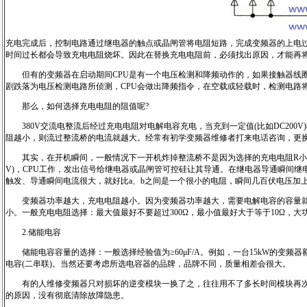
充电完成后，控制电路通过继电器的触点或晶闸管将电阻短路，完成变频器的上电
时间过长都会导致充电电阻烧坏。因此在替换充电电阻前，必须找出原因，才能再
但有的变频器在启动期间CPU是有一个电压检测和降频动作的，如果接触器线圈
剧跌落为电压检测电路所侦测，CPU会做出降频指令，在空载或轻载时，检测电路将
那么，如何选择充电电阻的阻值呢?
380V交流电整流后经过充电电阻对电解电容充电，当充到一定值(比如DC200
阻越小，则流过整流桥的电流就越大。经常有初学变频器维修者打来电话咨询，更
其实，在开机瞬间，一般情况下一开机炸掉整流桥不是因为选择的充电电阻R小了，
V)，CPU工作，发出信号给继电器或晶闸管可控硅让其导通。在继电器导通瞬间继电器b
触发、导通瞬间电流很大，就好比a、b之间是一个很小的电阻，瞬间几百伏电压加
变频器功率越大，充电电阻越小。因为变频器功率越大，需要电解电容的容量就越
小。一般充电电阻选择：最大值最好不要超过300Ω，最小值最好大于等于10Ω，
2.储能电容
储能电容容量的选择：一般选择经验值为≥60μF/A。例如，一台15kW的变频器额定电流为3
电容(二串联)。当然还要考虑所选电容器的品牌，品牌不同，质量相差会很大。
有的人维修变频器只对损坏的逆变模块一换了之，往往用不了多长时间模块再次
的原因，没有彻底清除故障隐患。