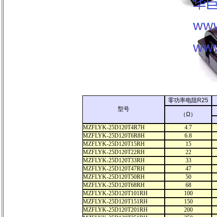
零功率电阻R25
型号
（Ω）
MZFLYK-25D120T4R7H
4.7
MZFLYK-25D120T6R8H
6.8
MZFLYK-25D120T15RH
15
MZFLYK-25D120T22RH
22
MZFLYK-25D120T33RH
33
MZFLYK-25D120T47RH
47
MZFLYK-25D120T50RH
50
MZFLYK-25D120T68RH
68
MZFLYK-25D120T101RH
100
MZFLYK-25D120T151RH
150
MZFLYK-25D120T201RH
200