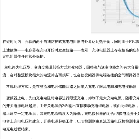
在短时间内，并联的两个自我防护式充电电阻器与外界达到热平衡，同时由于PTC
上述故障——电容器在充电开始时发生短路——表示：充电电阻器上存在极高的负荷。因
定电阻器作任何额外保护。
主电路为电压型、交直交能量转换方式的变频器，因整流与逆变电路之间有大容量
流，会对整流模块很大的电流冲击而损坏，也会使变频器供电端连接的空气断路器
常规处理方式，是在整流和电容储能回路之间串入充电了限流电阻和充电接触器
变频器上电，先由充电电阻对电容进行限流充电，抑制了最大充电电流，随着充
的开关电源电路起振，由开关电源的
24V
输出直接驱动充电继电器，或由此继电器
器上建立一定电压后，其充电电流幅度大为降低，充电接触器的闭合
/
切换电流并不
电容上充电电压的建立，开关电源起振工作，
CPU
检测到由直流回路电压检检测电
电充电过程结束。