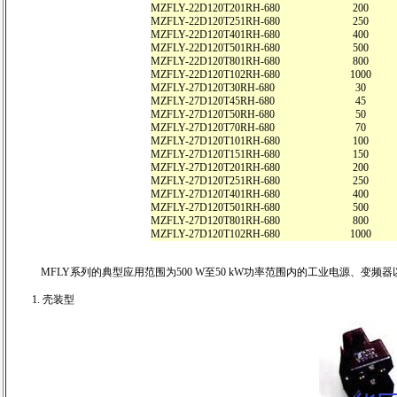
MZFLY-22D120T201RH-680
200
MZFLY-22D120T251RH-680
250
MZFLY-22D120T401RH-680
400
MZFLY-22D120T501RH-680
500
MZFLY-22D120T801RH-680
800
MZFLY-22D120T102RH-680
1000
MZFLY-27D120T30RH-680
30
MZFLY-27D120T45RH-680
45
MZFLY-27D120T50RH-680
50
MZFLY-27D120T70RH-680
70
MZFLY-27D120T101RH-680
100
MZFLY-27D120T151RH-680
150
MZFLY-27D120T201RH-680
200
MZFLY-27D120T251RH-680
250
MZFLY-27D120T401RH-680
400
MZFLY-27D120T501RH-680
500
MZFLY-27D120T801RH-680
800
MZFLY-27D120T102RH-680
1000
MFLY系列的典型应用范围为500 W至50 kW功率范围内的工业电源、
壳装型