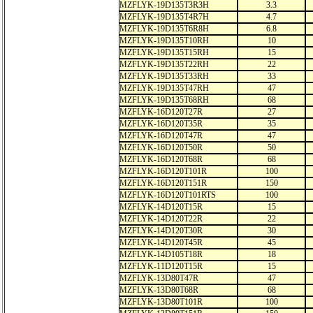
MZFLYK-19D135T3R3H
3.3
MZFLYK-19D135T4R7H
4.7
MZFLYK-19D135T6R8H
6.8
MZFLYK-19D135T10RH
10
MZFLYK-19D135T15RH
15
MZFLYK-19D135T22RH
22
MZFLYK-19D135T33RH
33
MZFLYK-19D135T47RH
47
MZFLYK-19D135T68RH
68
MZFLYK-16D120T27R
27
MZFLYK-16D120T35R
35
MZFLYK-16D120T47R
47
MZFLYK-16D120T50R
50
MZFLYK-16D120T68R
68
MZFLYK-16D120T101R
100
MZFLYK-16D120T151R
150
MZFLYK-16D120T101RTS
100
MZFLYK-14D120T15R
15
MZFLYK-14D120T22R
22
MZFLYK-14D120T30R
30
MZFLYK-14D120T45R
45
MZFLYK-14D105T18R
18
MZFLYK-11D120T15R
15
MZFLYK-13D80T47R
47
MZFLYK-13D80T68R
68
MZFLYK-13D80T101R
100