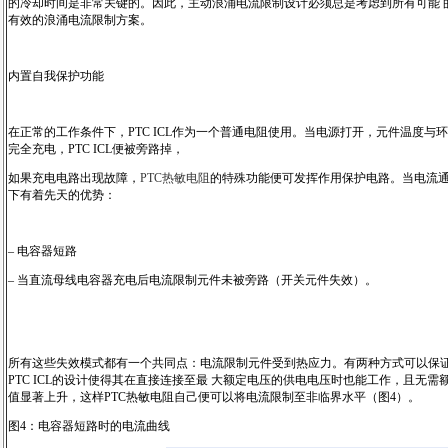
的冷却时间是非常关键的。因此，主动浪涌电流限制设计必须总是考虑到所有可能 的NT
有效的浪涌电流限制方案。
内置自我保护功能
在正常的工作条件下，PTC ICL作为一个普通电阻使用。当电源打开，元件温度与环境
完全充电，PTC ICL便被旁路掉，
如果充电电路出现故障，
PTC热敏电阻
的特殊功能便可发挥作用保护电路。当电流通
下有着先天的优势：
– 电容器短路
– 当直流母线电容器充电后电流限制元件未被旁路（开关元件失效）。
所有这些失效模式都有一个共同点：电流限制元件受到热应力。有两种方式可以保证IC
PTC ICL的设计使得其在直接连接至最 大额定电压的供电电压时也能工作，且无需
值显著上升，这样PTC热敏电阻自己便可以将电流限制至非临界水平（图4）。
图4：电容器短路时的电流曲线